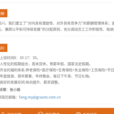
薪酬
高川，我们建立了"对内具有激励性、对外具有竞争力"的薪酬管理体系；
先、兼顾公平和可持续发展"的分配原则，充分调动员工工作积极性、吸纳
福利
上班时间8：30-17：30。
、人性化的假期组合，周末双休，带薪年假、国家法定假期。
、齐全的福利体系:养老保险+医疗保险+生育保险+失业保险+工伤保险+节
、年度旅游、周年聚餐、年终晚会、每日下午茶、节日礼物。
、良好的发展空间:纵向提升、薪资调整。
R经理：张小姐
递简历邮箱：
fang.my@gcauto.com.cn