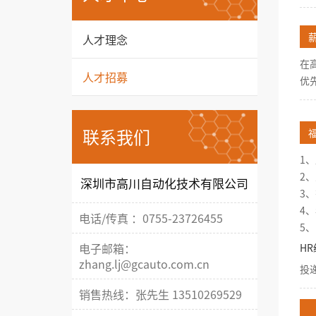
人才理念
在
人才招募
优
联系我们
1、
2
深圳市高川自动化技术有限公司
3
4
电话/传真 ：0755-23726455
5
电子邮箱：
H
zhang.lj@gcauto.com.cn
投
销售热线：张先生 13510269529